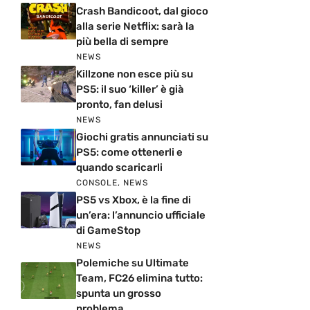
Crash Bandicoot, dal gioco
alla serie Netflix: sarà la
più bella di sempre
NEWS
Killzone non esce più su
PS5: il suo ‘killer’ è già
pronto, fan delusi
NEWS
Giochi gratis annunciati su
PS5: come ottenerli e
quando scaricarli
CONSOLE
,
NEWS
PS5 vs Xbox, è la fine di
un’era: l’annuncio ufficiale
di GameStop
NEWS
Polemiche su Ultimate
Team, FC26 elimina tutto:
spunta un grosso
problema