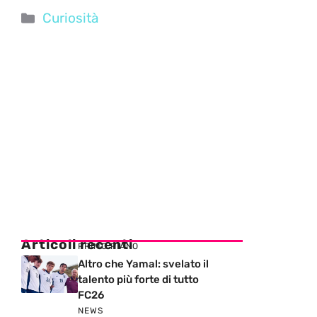
Categorie
Curiosità
Articoli recenti
PRIMO PIANO
Altro che Yamal: svelato il
talento più forte di tutto
FC26
NEWS