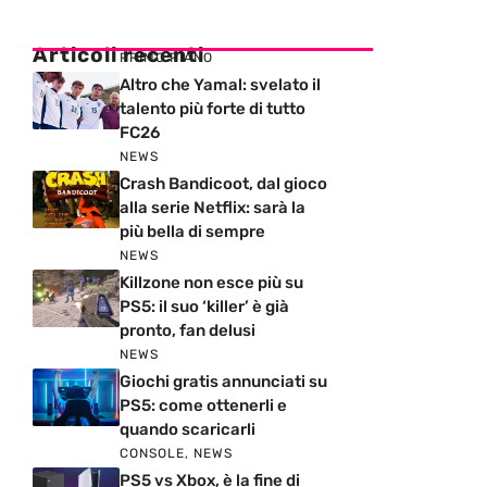
Articoli recenti
PRIMO PIANO
Altro che Yamal: svelato il
talento più forte di tutto
FC26
NEWS
Crash Bandicoot, dal gioco
alla serie Netflix: sarà la
più bella di sempre
NEWS
Killzone non esce più su
PS5: il suo ‘killer’ è già
pronto, fan delusi
NEWS
Giochi gratis annunciati su
PS5: come ottenerli e
quando scaricarli
CONSOLE
,
NEWS
PS5 vs Xbox, è la fine di